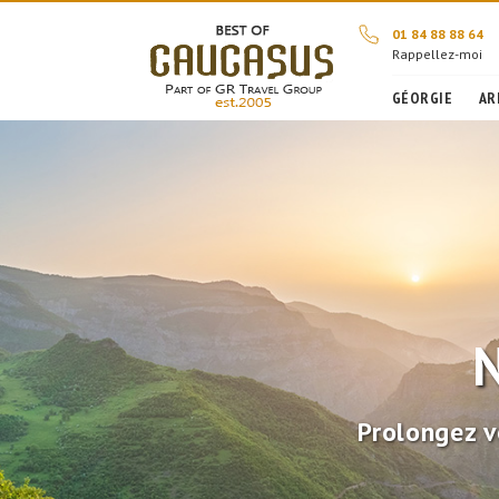
01 84 88 88 64
Rappellez-moi
GÉORGIE
AR
N
Prolongez v