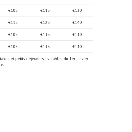
€105
€115
€130
€115
€125
€140
€105
€115
€130
€105
€115
€130
 taxes et petits déjeuners ; valables du 1er janvier
le.