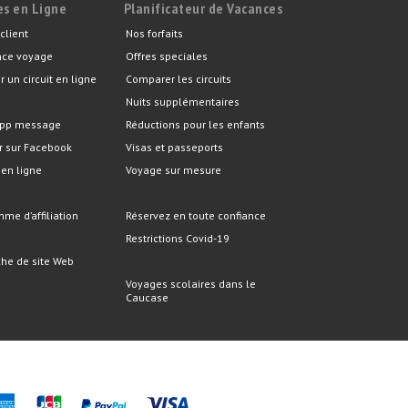
es en Ligne
Planificateur de Vacances
client
Nos forfaits
nce voyage
Offres speciales
r un circuit en ligne
Comparer les circuits
Nuits supplémentaires
pp message
Réductions pour les enfants
r sur Facebook
Visas et passeports
 en ligne
Voyage sur mesure
me d’affiliation
Réservez en toute confiance
Restrictions Covid-19
he de site Web
Voyages scolaires dans le
Caucase