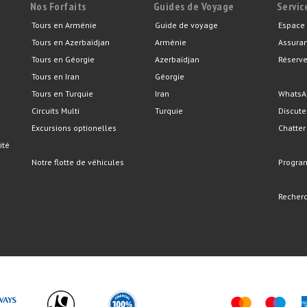
Nos Forfaits
Guides de Voyage
Servic
Tours en Arménie
Guide de voyage
Espace 
Tours en Azerbaïdjan
Arménie
Assura
Tours en Géorgie
Azerbaïdjan
Réserve
Tours en Iran
Géorgie
Tours en Turquie
Iran
WhatsA
Circuits Multi
Turquie
Discute
Excursions optionelles
Chatter
ité
Notre flotte de véhicules
Program
Recherc