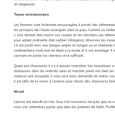
et religieuses.
Tenue vestimentaire
Les femmes sont fortement encouragées à porter des vêtements c
les principes de l'Islam enseignés dans le pays. Comme on l'ent
». Une femme doit couvrir ses coudes et ses chevilles. Les vêteme
pour autant contrainte d'en oublier l'élégance, observez les irani
s'il est porté avec une tunique ample mi-longue ou un chemisier l
vestimentaire local tout en étant à la mode et à son avantage. Il 
couvrant en partie les cheveux sera suffisant.
Quant aux chaussures, il n'y a aucune restriction. Les musulmans c
chaussures dans les endroits sales et marcher pieds nus dans les 
visiterez une mosquée, il vous sera donc demandé de retirer v
il est utile de le savoir à l'avance pour choisir des chaussures fac
Alcool
L'alcool est interdit en Iran. Vous n'en trouverez nul part, que ce 
vous n'en entendrez parler que dans les poèmes de Hafiz. Profit