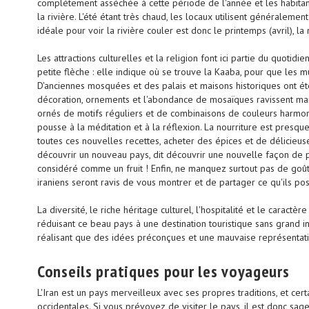
complètement asséchée à cette période de l'année et les habitants
la rivière. L'été étant très chaud, les locaux utilisent généralement
idéale pour voir la rivière couler est donc le printemps (avril), 
Les attractions culturelles et la religion font ici partie du quotid
petite flèche : elle indique où se trouve la Kaaba, pour que les m
D'anciennes mosquées et des palais et maisons historiques ont été
décoration, ornements et l'abondance de mosaïques ravissent ma
ornés de motifs réguliers et de combinaisons de couleurs harmoni
pousse à la méditation et à la réflexion. La nourriture est presq
toutes ces nouvelles recettes, acheter des épices et de délicieus
découvrir un nouveau pays, dit découvrir une nouvelle façon de p
considéré comme un fruit ! Enfin, ne manquez surtout pas de goûte
iraniens seront ravis de vous montrer et de partager ce qu'ils po
La diversité, le riche héritage culturel, l'hospitalité et le carac
réduisant ce beau pays à une destination touristique sans grand int
réalisant que des idées préconçues et une mauvaise représentati
Conseils pratiques pour les voyageurs
L'Iran est un pays merveilleux avec ses propres traditions, et cer
occidentales. Si vous prévoyez de visiter le pays, il est donc sage