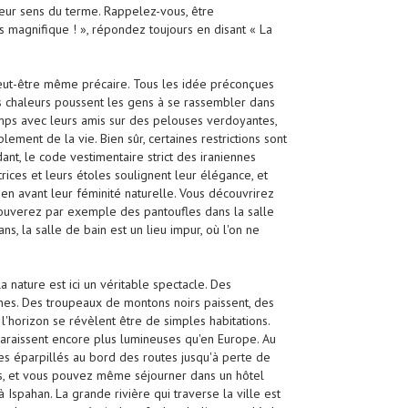
lleur sens du terme. Rappelez-vous, être
s magnifique ! », répondez toujours en disant « La
t peut-être même précaire. Tous les idée préconçues
es chaleurs poussent les gens à se rassembler dans
temps avec leurs amis sur des pelouses verdoyantes,
lement de la vie. Bien sûr, certaines restrictions sont
nt, le code vestimentaire strict des iraniennes
rices et leurs étoles soulignent leur élégance, et
n avant leur féminité naturelle. Vous découvrirez
ouverez par exemple des pantoufles dans la salle
, la salle de bain est un lieu impur, où l'on ne
nature est ici un véritable spectacle. Des
nes. Des troupeaux de montons noirs paissent, des
'horizon se révèlent être de simples habitations.
s paraissent encore plus lumineuses qu'en Europe. Au
es éparpillés au bord des routes jusqu'à perte de
rtes, et vous pouvez même séjourner dans un hôtel
à Ispahan. La grande rivière qui traverse la ville est