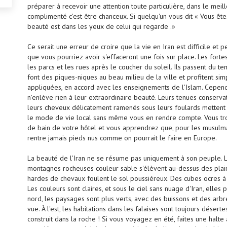
préparer à recevoir une attention toute particulière, dans le mei
complimenté c'est être chanceux. Si quelqu'un vous dit « Vous ête
beauté est dans les yeux de celui qui regarde .»
Ce serait une erreur de croire que la vie en Iran est difficile e
que vous pourriez avoir s'effaceront une fois sur place. Les fort
les parcs et les rues après le coucher du soleil. Ils passent du 
font des piques-niques au beau milieu de la ville et profitent simp
appliquées, en accord avec les enseignements de l'Islam. Cependa
n'enlève rien à leur extraordinaire beauté. Leurs tenues conservat
leurs cheveux délicatement ramenés sous leurs foulards mettent e
le mode de vie local sans même vous en rendre compte. Vous tr
de bain de votre hôtel et vous apprendrez que, pour les musulmans
rentre jamais pieds nus comme on pourrait le faire en Europe.
La beauté de l'Iran ne se résume pas uniquement à son peuple. La 
montagnes rocheuses couleur sable s'élèvent au-dessus des plai
hardes de chevaux foulent le sol poussiéreux. Des cubes ocres à l
Les couleurs sont claires, et sous le ciel sans nuage d'Iran, elle
nord, les paysages sont plus verts, avec des buissons et des arbr
vue. À l'est, les habitations dans les falaises sont toujours dése
construit dans la roche ! Si vous voyagez en été, faites une halte 