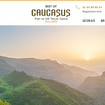
01 84 88 88 64
Rappellez-moi
GÉORGIE
AR