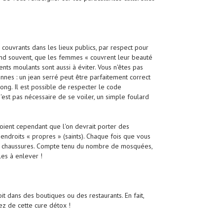
ouvrants dans les lieux publics, par respect pour
end souvent, que les femmes « couvrent leur beauté
nts moulants sont aussi à éviter. Vous n'êtes pas
ennes : un jean serré peut être parfaitement correct
ong. Il est possible de respecter le code
n'est pas nécessaire de se voiler, un simple foulard
roient cependant que l'on devrait porter des
endroits « propres » (saints). Chaque fois que vous
os chaussures. Compte tenu du nombre de mosquées,
iles à enlever !
soit dans des boutiques ou des restaurants. En fait,
ez de cette cure détox !