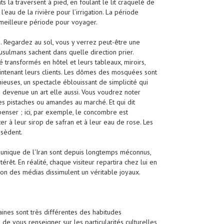
 la traversent à pied, en foulant le lit craquelé de
 l'eau de la rivière pour l’irrigation. La période
la meilleure période pour voyager.
ien. Regardez au sol, vous y verrez peut-être une
usulmans sachent dans quelle direction prier.
 transformés en hôtel et leurs tableaux, miroirs,
intenant leurs clients. Les dômes des mosquées sont
euses, un spectacle éblouissant de simplicité qui
ue devenue un art elle aussi. Vous voudrez noter
es pistaches ou amandes au marché. Et qui dit
enser ; ici, par exemple, le concombre est
r à leur sirop de safran et à leur eau de rose. Les
ssèdent.
tère unique de l'Iran sont depuis longtemps méconnus,
érêt. En réalité, chaque visiteur repartira chez lui en
on des médias dissimulent un véritable joyaux.
taines sont très différentes des habitudes
 de vous renseigner sur les particularités culturelles