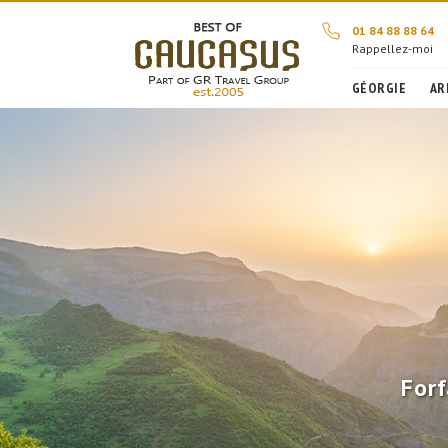
01 84 88 88 64
Rappellez-moi
GÉORGIE
AR
Forf