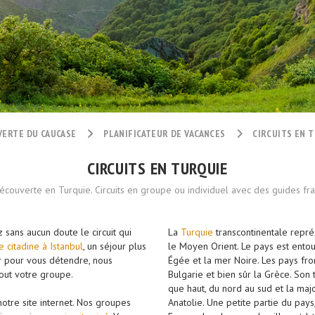
ERTE DU CAUCASE
PLANIFICATEUR DE VACANCES
CIRCUITS EN 
CIRCUITS EN TURQUIE
couverte en Turquie. Circuits en groupe ou individuel avec des guides f
 sans aucun doute le circuit qui
La
Turquie
transcontinentale représ
 citadine à Istanbul
, un séjour plus
le Moyen Orient. Le pays est entou
our pour vous détendre, nous
Égée et la mer Noire. Les pays front
tout votre groupe.
Bulgarie et bien sûr la Grèce. Son t
que haut, du nord au sud et la majo
otre site internet. Nos groupes
Anatolie. Une petite partie du pays