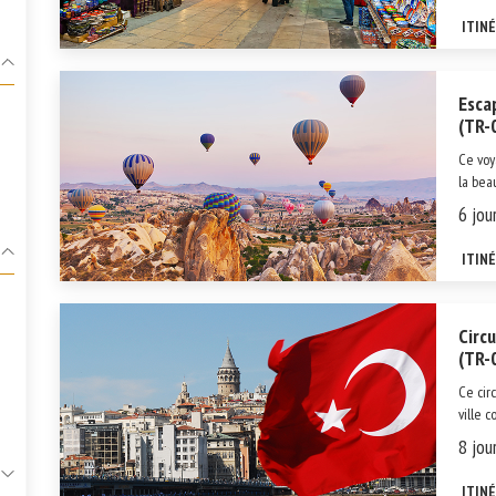
ITIN
Esca
(TR-
Ce voy
la bea
Istanbu
6 jour
les in
ITIN
Circ
(TR-
Ce cir
ville 
la Cap
8 jour
étendu
ITIN