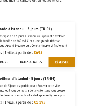
anbul, mais la capitale est en réalité Ankara.
pade à Istanbul - 3 jours (TR-01)
escapade de 3 jours à Istanbul vous permet d’explorer
lle fondée en 660 av. J.-C. et d’une grande richesse
ique. Appelé Byzance, puis Constantinople et finalement
ul, ce lieu fascinant est traversé par le Bosphore. Le
s | 1 ville, à partir de :
€695
 entre orie...
ÉRAIRE
DATES & TARIFS
RÉSERVER
illeur d’Istanbul - 5 jours (TR-04)
uit de 5 jours est parfait pour découvrir cette ville
ante et il vous permettra de la visiter sans vous presser.
de devenir Istanbul, la ville s’est appelée Byzance puis
ntinople. À mi-chemin entre l’Europe et l’Asie, cette
s | 1 ville, à partir de :
€1 195
tion ...