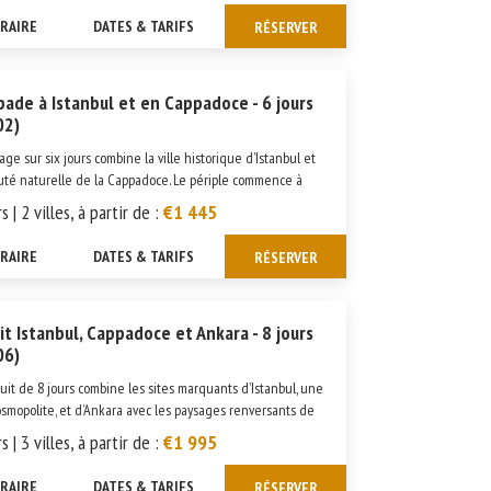
ÉRAIRE
DATES & TARIFS
RÉSERVER
pade à Istanbul et en Cappadoce - 6 jours
02)
age sur six jours combine la ville historique d’Istanbul et
uté naturelle de la Cappadoce. Le périple commence à
l, au carrefour entre l’Europe et l’Asie, où vous visiterez
s | 2 villes, à partir de :
€1 445
contournables tels que le palais Topkapi, Sainte-Sophie ...
ÉRAIRE
DATES & TARIFS
RÉSERVER
uit Istanbul, Cappadoce et Ankara - 8 jours
06)
cuit de 8 jours combine les sites marquants d’Istanbul, une
cosmopolite, et d’Ankara avec les paysages renversants de
padoce. Le voyage commence à Istanbul, une ville très
s | 3 villes, à partir de :
€1 995
e qui appartient à deux continents : l’Europe et l&rs...
ÉRAIRE
DATES & TARIFS
RÉSERVER