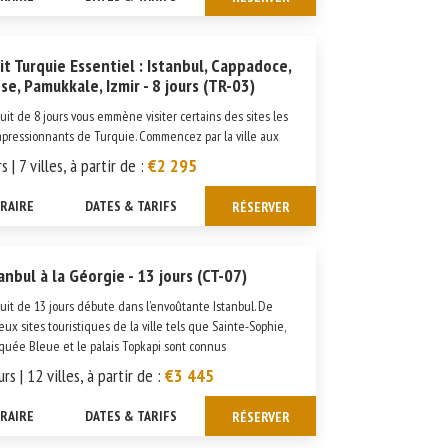
it Turquie Essentiel : Istanbul, Cappadoce,
se, Pamukkale, Izmir - 8 jours (TR-03)
cuit de 8 jours vous emmène visiter certains des sites les
mpressionnants de Turquie. Commencez par la ville aux
es facettes, Istanbul, dont le riche passé transparaît à
s | 7 villes, à partir de :
€2 295
s les nombreux palais, bazars et mosquées. Traversée par
...
ÉRAIRE
DATES & TARIFS
RÉSERVER
anbul à la Géorgie - 13 jours (CT-07)
cuit de 13 jours débute dans l’envoûtante Istanbul. De
ux sites touristiques de la ville tels que Sainte-Sophie,
quée Bleue et le palais Topkapi sont connus
lement. Après les avoir explorés, nous nous rendrons
urs | 12 villes, à partir de :
€3 445
es terres pour d&eac...
ÉRAIRE
DATES & TARIFS
RÉSERVER