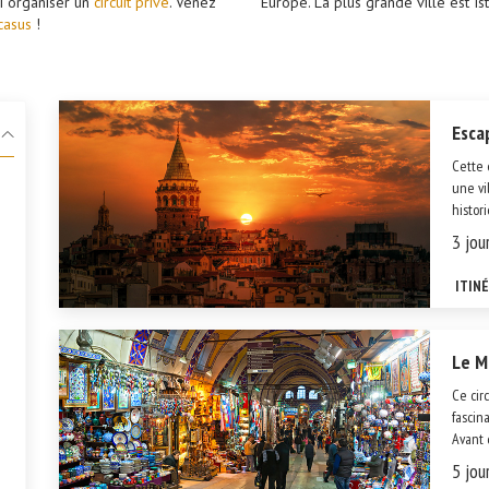
i organiser un
circuit privé
. Venez
Europe. La plus grande ville est Ist
casus
!
Esca
Cette 
une vi
histor
Istanb
3 jour
partage
ITIN
Le Me
Ce circ
fascin
Avant 
Consta
5 jour
destina