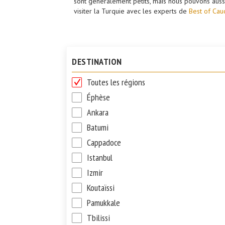
sont généralement petits, mais nous pouvons auss
visiter la Turquie avec les experts de
Best of Cau
DESTINATION
Toutes les régions
Éphèse
Ankara
Batumi
Cappadoce
Istanbul
Izmir
Koutaïssi
Pamukkale
Tbilissi