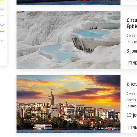
Circu
Éphè
Ce cir
plus i
multipl
8 jour
traver
le Bosp
ITIN
D’Ist
Ce cir
nombre
la mos
mondia
13 jo
dans l
ITIN