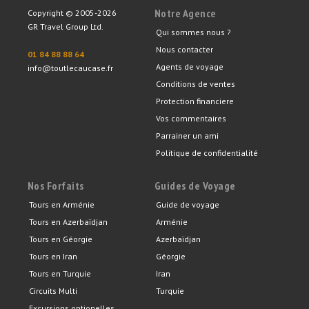
Notre Agence
Copyright © 2005-2026
GR Travel Group Ltd.
Qui sommes nous ?
Nous contacter
01 84 88 88 64
Agents de voyage
info@toutlecaucase.fr
Conditions de ventes
Protection financiere
Vos commentaires
Parrainer un ami
Politique de confidentialité
Nos Forfaits
Guides de Voyage
Tours en Arménie
Guide de voyage
Tours en Azerbaïdjan
Arménie
Tours en Géorgie
Azerbaïdjan
Tours en Iran
Géorgie
Tours en Turquie
Iran
Circuits Multi
Turquie
Excursions optionelles