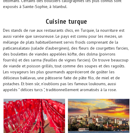
ottomans. Certains des boucliers calligraphiés les plus connus sont
exposés à Sainte-Sophie, à Istanbul.
Cuisine turque
Des stands de rue aux restaurants chics, en Turquie, la nourriture est
aussi variée que savoureuse. Le pays est connu pour les mezes, un
mélange de plats habituellement servis froids comprenant de la
patlıcansalatası (salade d’aubergines), des fleurs de courgettes farcies,
des boulettes de viandes appelées köfte, des dolma (poivrons
fourrés) et des sarma (feuilles de vignes farcies). On trouve beaucoup
de viande et poisson grillés, tout comme des soupes et des ragoûts.
Les voyageurs les plus gourmands apprécieront de goûter les
délicieux baklavas, une pâtisserie faite de pâte filo, de miel et de
pistaches. Et bien sûr, n’oublions pas les fameux loukoums, aussi
appelés " délices turcs ", traditionnellement aromatisés à la rose.