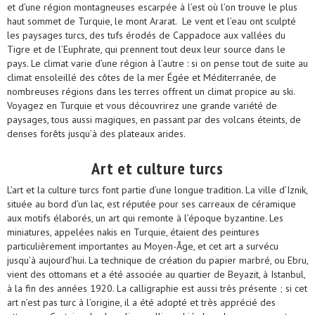
et d’une région montagneuses escarpée à l’est où l’on trouve le plus
haut sommet de Turquie, le mont Ararat. Le vent et l’eau ont sculpté
les paysages turcs, des tufs érodés de Cappadoce aux vallées du
Tigre et de l’Euphrate, qui prennent tout deux leur source dans le
pays. Le climat varie d’une région à l’autre : si on pense tout de suite au
climat ensoleillé des côtes de la mer Égée et Méditerranée, de
nombreuses régions dans les terres offrent un climat propice au ski.
Voyagez en Turquie et vous découvrirez une grande variété de
paysages, tous aussi magiques, en passant par des volcans éteints, de
denses forêts jusqu’à des plateaux arides.
Art et culture turcs
L’art et la culture turcs font partie d’une longue tradition. La ville d’Iznik,
située au bord d’un lac, est réputée pour ses carreaux de céramique
aux motifs élaborés, un art qui remonte à l’époque byzantine. Les
miniatures, appelées nakis en Turquie, étaient des peintures
particulièrement importantes au Moyen-Âge, et cet art a survécu
jusqu’à aujourd’hui. La technique de création du papier marbré, ou Ebru,
vient des ottomans et a été associée au quartier de Beyazit, à Istanbul,
à la fin des années 1920. La calligraphie est aussi très présente ; si cet
art n’est pas turc à l’origine, il a été adopté et très apprécié des