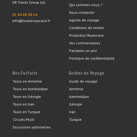
GR Travel Group Ltd.
Qui sommes nous ?
Nous contacter
01 84 88 88 64
Agents de voyage
info@toutlecaucase.fr
Conditions de ventes
Protection financiere
Vos commentaires
Parrainer un ami
Politique de confidentialité
Nos Forfaits
Guides de Voyage
Tours en Arménie
Guide de voyage
Tours en Azerbaïdjan
Arménie
Tours en Géorgie
Azerbaïdjan
Tours en Iran
Géorgie
Tours en Turquie
Iran
Circuits Multi
Turquie
Excursions optionelles