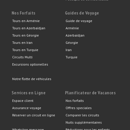
Nos Forfaits
Guides de Voyage
Tours en Arménie
Guide de voyage
Tours en Azerbaïdjan
Arménie
Tours en Géorgie
Azerbaïdjan
Tours en Iran
Géorgie
Tours en Turquie
Iran
Circuits Multi
Turquie
Excursions optionelles
Notre flotte de véhicules
Services en Ligne
Planificateur de Vacances
Espace client
Nos forfaits
Assurance voyage
Offres speciales
Réserver un circuit en ligne
Comparer les circuits
Nuits supplémentaires
WhatsApp message
Réductions pour les enfants