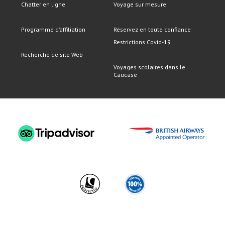
Chatter en ligne
Voyage sur mesure
Programme d’affiliation
Réservez en toute confiance
Restrictions Covid-19
Recherche de site Web
Voyages scolaires dans le
Caucase