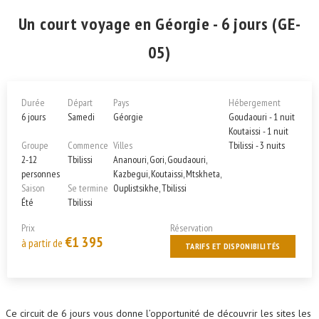
Un court voyage en Géorgie - 6 jours (GE-
05)
Durée
Départ
Pays
Hébergement
6 jours
Samedi
Géorgie
Goudaouri - 1 nuit
Koutaissi - 1 nuit
Groupe
Commence
Villes
Tbilissi - 3 nuits
2-12
Tbilissi
Ananouri, Gori, Goudaouri,
personnes
Kazbegui, Koutaissi, Mtskheta,
Saison
Se termine
Ouplistsikhe, Tbilissi
Été
Tbilissi
Prix
Réservation
€1 395
à partir de
TARIFS ET DISPONIBILITÉS
Ce circuit de 6 jours vous donne l’opportunité de découvrir les sites les