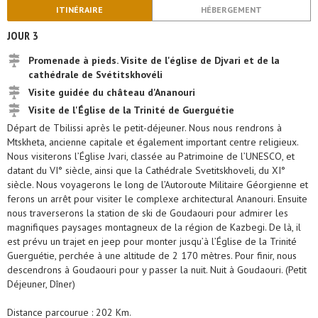
ITINÉRAIRE
HÉBERGEMENT
JOUR 3
Promenade à pieds. Visite de l'église de Djvari et de la
cathédrale de Svétitskhovéli
Visite guidée du château d'Ananouri
Visite de l'Église de la Trinité de Guerguétie
Départ de Tbilissi après le petit-déjeuner. Nous nous rendrons à
Mtskheta, ancienne capitale et également important centre religieux.
Nous visiterons l’Église Jvari, classée au Patrimoine de l’UNESCO, et
datant du VI° siècle, ainsi que la Cathédrale Svetitskhoveli, du XI°
siècle. Nous voyagerons le long de l’Autoroute Militaire Géorgienne et
ferons un arrêt pour visiter le complexe architectural Ananouri. Ensuite
nous traverserons la station de ski de Goudaouri pour admirer les
magnifiques paysages montagneux de la région de Kazbegi. De là, il
est prévu un trajet en jeep pour monter jusqu’à l’Église de la Trinité
Guerguétie, perchée à une altitude de 2 170 mètres. Pour finir, nous
descendrons à Goudaouri pour y passer la nuit. Nuit à Goudaouri. (Petit
Déjeuner, Dîner)
Distance parcourue : 202 Km.