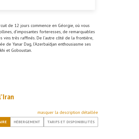
 circuit de 12 jours commence en Géorgie, où vous
ollines, d’imposantes forteresses, de remarquables
ins très raffinés. De l’autre côté de la frontière,
mmée de Yanar Dag, l’Azerbaïdjan enthousiasme ses
khi et Goboustan.
’Iran
masquer la description détaillée
AIRE
HÉBERGEMENT
TARIFS ET DISPONIBILITÉS