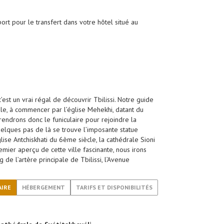
rt pour le transfert dans votre hôtel situé au
c’est un vrai régal de découvrir Tbilissi. Notre guide
le, à commencer par l’église Mehekhi, datant du
prendrons donc le funiculaire pour rejoindre la
uelques pas de là se trouve l’imposante statue
lise Antchiskhati du 6ème siècle, la cathédrale Sioni
ier aperçu de cette ville fascinante, nous irons
 de l’artère principale de Tbilissi, l’Avenue
AIRE
HÉBERGEMENT
TARIFS ET DISPONIBILITÉS