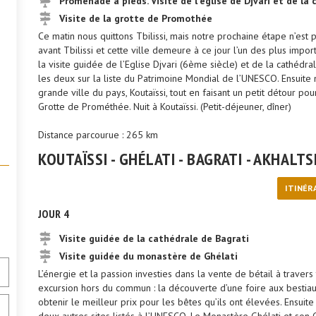
Promenade à pieds. Visite de l'église de Djvari et de la
Visite de la grotte de Promothée
Ce matin nous quittons Tbilissi, mais notre prochaine étape n’est p
avant Tbilissi et cette ville demeure à ce jour l’un des plus impo
la visite guidée de l’Eglise Djvari (6ème siècle) et de la cathédra
les deux sur la liste du Patrimoine Mondial de l’UNESCO. Ensuite
grande ville du pays, Koutaïssi, tout en faisant un petit détour pou
Grotte de Prométhée. Nuit à Koutaïssi. (Petit-déjeuner, dîner)
Distance parcourue : 265 km
KOUTAÏSSI - GHÉLATI - BAGRATI - AKHALTS
ITINÉR
JOUR 4
Visite guidée de la cathédrale de Bagrati
Visite guidée du monastère de Ghélati
L’énergie et la passion investies dans la vente de bétail à trav
excursion hors du commun : la découverte d’une foire aux bestia
obtenir le meilleur prix pour les bêtes qu’ils ont élevées. Ensuite