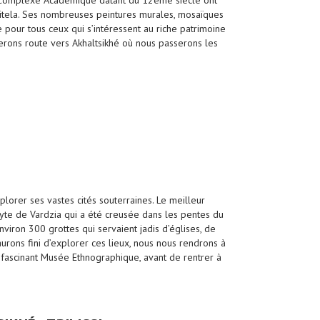
on Complexe Académique datant du 12ème siècle ont
sitela. Ses nombreuses peintures murales, mosaïques
 pour tous ceux qui s’intéressent au riche patrimoine
ferons route vers Akhaltsikhé où nous passerons les
plorer ses vastes cités souterraines. Le meilleur
yte de Vardzia qui a été creusée dans les pentes du
environ 300 grottes qui servaient jadis d’églises, de
aurons fini d’explorer ces lieux, nous nous rendrons à
n fascinant Musée Ethnographique, avant de rentrer à