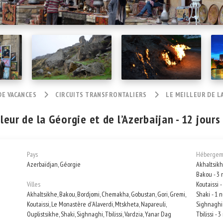
DE VACANCES
CIRCUITS TRANSFRONTALIERS
LE MEILLEUR DE LA
leur de la Géorgie et de l’Azerbaijan - 12 jours
Pays
Hébergem
Azerbaïdjan, Géorgie
Akhaltsikh
Bakou - 3 
Villes
Koutaissi -
Akhaltsikhe, Bakou, Bordjomi, Chemakha, Gobustan, Gori, Gremi,
Shaki - 1 n
Koutaissi, Le Monastère d'Alaverdi, Mtskheta, Napareuli,
Sighnaghi 
Ouplistsikhe, Shaki, Sighnaghi, Tbilissi, Vardzia, Yanar Dag
Tbilissi - 3