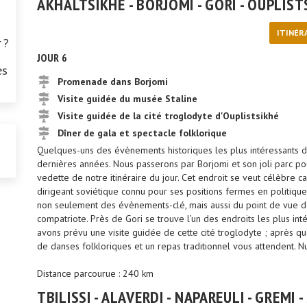
AKHALTSIKHÉ - BORJOMI - GORI - OUPLISTS
ITINÉR
 ?
JOUR 6
es
Promenade dans Borjomi
Visite guidée du musée Staline
Visite guidée de la cité troglodyte d'Ouplistsikhé
Dîner de gala et spectacle folklorique
Quelques-uns des évènements historiques les plus intéressants 
dernières années. Nous passerons par Borjomi et son joli parc pou
vedette de notre itinéraire du jour. Cet endroit se veut célèbre ca
dirigeant soviétique connu pour ses positions fermes en politiqu
non seulement des évènements-clé, mais aussi du point de vue de
compatriote. Près de Gori se trouve l’un des endroits les plus int
avons prévu une visite guidée de cette cité troglodyte ; après quoi
de danses folkloriques et un repas traditionnel vous attendent. Nuit
Distance parcourue : 240 km
TBILISSI - ALAVERDI - NAPAREULI - GREMI 