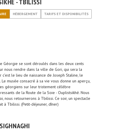
IKHÉ - TBILISSI
AIRE
HÉBERGEMENT
TARIFS ET DISPONIBILITÉS
de Géorgie se sont déroulés dans les deux cents
r nous rendre dans la ville de Gori, qui sera la
r c’est le lieu de naissance de Joseph Staline, le
e. Le musée consacré à sa vie vous donne un aperçu,
s géorgiens sur leur tristement célèbre
éressants de la Route de la Soie - Ouplistsikhé. Nous
, nous retournerons à Tbilissi. Ce soir, un spectacle
 à Tbilissi. (Petit-déjeuner, dîner)
- SIGHNAGHI