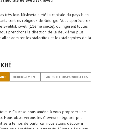
 cathédrale de Svétitskhovéli
as très loin. Mtskheta a été la capitale du pays bien
rtants centres religieux de Géorgie. Vous apprécierez
le Svetitskhoveli (11ème siècle), qui figurent toutes
 nous prendrons la direction de la deuxième plus
r aller admirer les stalactites et les stalagmites de la
IKHÉ
AIRE
HÉBERGEMENT
TARIFS ET DISPONIBILITÉS
ers tout le Caucase nous amène à vous proposer une
ux. Nous observerons les éleveurs négocier pour
 il sera temps de partir car nous allons découvrir