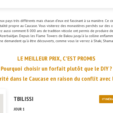
deux pays très différents mais chacun d’eux est fascinant à sa manière. Ce
alité propre au Caucase. Vous visiterez des monastères perchés sur des c
 aussi comment 8 000 ans de tradition viticole ont permis de produire des v
, l’Azerbaïdjan. Depuis les Flame Towers de Bakou jusqu’à la colline enfla
on ne demandent qu’à être découverts, comme vous le verrez à Shaki, Shama
LE MEILLEUR PRIX, C'EST PROMIS
Pourquoi choisir un forfait plutôt que le DIY ?
rité dans le Caucase en raison du conflit avec l
TBILISSI
ITINÉR
JOUR 1