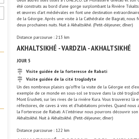
deux autres sites listés à l’UNESCO. Le Monastère Ghélati et s
été construits au bord d’une gorge surplombant la Rivière Tskalt
et œuvres d’art médiévales en font une destination extraordinaire
de la Géorgie. Après une visite à la Cathédrale de Bagrati, nous 
deux prochaines nuits. Nuit à Akhaltsikhé. (Petit-déjeuner, dîner)
Distance parcourue : 213 km
AKHALTSIKHÉ - VARDZIA - AKHALTSIKHÉ
JOUR 5
Visite guidée de la forteresse de Rabati
Visite guidée de la cité troglodyte
Un des nombreux plaisirs qu’offre la visite de la Géorgie est d’ex
exemple de ce monde en sous-sol se trouve dans la cité troglod
Mont Erusheti, sur les rives de la rivière Kura. Vous trouverez là 
réfectoires, de caves à vins et d’habitations privées. Quand nous 
la Forteresse de Rabati. A l’intérieur nous pourrons découvrir so
Akhaltsikhé. Nuit à Akhaltsikhé. (Petit-déjeuner, dîner)
Distance parcourue : 122 km