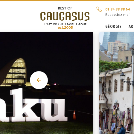
01 84 88 88 64
Rappellez-moi
GÉORGIE
AR