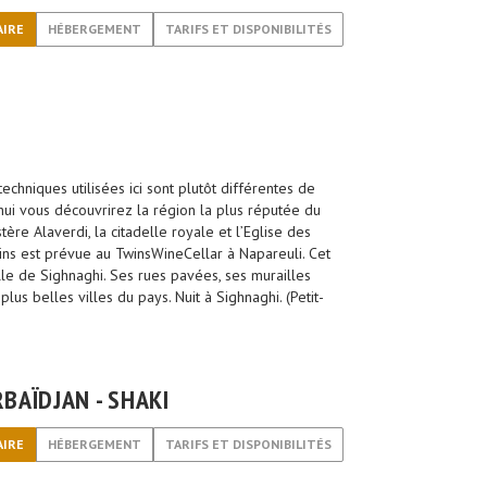
AIRE
HÉBERGEMENT
TARIFS ET DISPONIBILITÉS
techniques utilisées ici sont plutôt différentes de
’hui vous découvrirez la région la plus réputée du
stère Alaverdi, la citadelle royale et l’Eglise des
ns est prévue au TwinsWineCellar à Napareuli. Cet
lle de Sighnaghi. Ses rues pavées, ses murailles
lus belles villes du pays. Nuit à Sighnaghi. (Petit-
RBAÏDJAN - SHAKI
AIRE
HÉBERGEMENT
TARIFS ET DISPONIBILITÉS