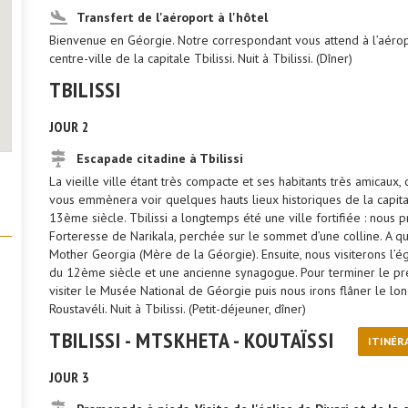
Transfert de l'aéroport à l'hôtel
Bienvenue en Géorgie. Notre correspondant vous attend à l’aéropo
centre-ville de la capitale Tbilissi. Nuit à Tbilissi. (Dîner)
TBILISSI
JOUR 2
Escapade citadine à Tbilissi
La vieille ville étant très compacte et ses habitants très amicaux, 
vous emmènera voir quelques hauts lieux historiques de la capita
13ème siècle. Tbilissi a longtemps été une ville fortifiée : nous 
Forteresse de Narikala, perchée sur le sommet d’une colline. A q
Mother Georgia (Mère de la Géorgie). Ensuite, nous visiterons l’ég
du 12ème siècle et une ancienne synagogue. Pour terminer le prem
visiter le Musée National de Géorgie puis nous irons flâner le long
Roustavéli. Nuit à Tbilissi. (Petit-déjeuner, dîner)
TBILISSI - MTSKHETA - KOUTAÏSSI
ITINÉR
JOUR 3