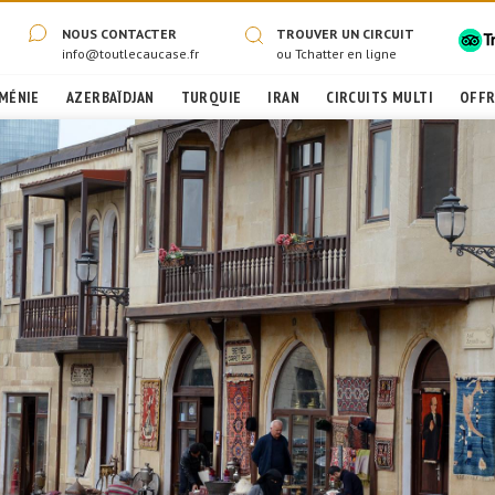
NOUS CONTACTER
TROUVER UN CIRCUIT
info@toutlecaucase.fr
ou
Tchatter en ligne
MÉNIE
AZERBAÏDJAN
TURQUIE
IRAN
CIRCUITS MULTI
OFFR