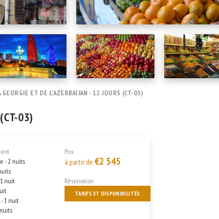
 GEORGIE ET DE L'AZERBAIJAN - 12 JOURS (CT-03)
 (CT-03)
ent
Prix
€2 545
e - 2 nuits
à partir de
nuits
 1 nuit
Réservation
uit
TARIFS ET DISPONIBILITÉS
- 1 nuit
 nuits