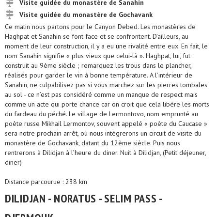
Visite guidée du monastère de Sanahin
Visite guidée du monastère de Gochavank
Ce matin nous partons pour le Canyon Debed. Les monastères de
Haghpat et Sanahin se font face et se confrontent. D’ailleurs, au
moment de leur construction, il y a eu une rivalité entre eux. En fait, le
nom Sanahin signifie « plus vieux que celui-là ». Haghpat, lui, fut
construit au 9ème siècle ; remarquez les trous dans le plancher,
réalisés pour garder le vin à bonne température. A l’intérieur de
Sanahin, ne culpabilisez pas si vous marchez sur les pierres tombales
au sol - ce n’est pas considéré comme un manque de respect mais
comme un acte qui porte chance car on croit que cela libère les morts
du fardeau du péché. Le village de Lermontovo, nom emprunté au
poète russe Mikhail Lermontov, souvent appelé « poète du Caucase »
sera notre prochain arrêt, où nous intègrerons un circuit de visite du
monastère de Gochavank, datant du 12ème siècle. Puis nous
rentrerons à Dilidjan à l’heure du diner. Nuit à Dilidjan, (Petit déjeuner,
diner)
Distance parcourue : 238 km
DILIDJAN - NORATUS - SELIM PASS -