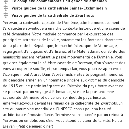
Le complexe commémoratif du génocide arménien
Visite guidée de la cathédrale Sainte-Etchmiadzin
Visite guidée de la cathédrale de Zvartnots
Yerevan, la captivante capitale de l'Arménie, allie harmonieusement
l'architecture soviétique à un riche contexte historique et une scène de
café dynamique. Votre matinée commence par l'exploration des
principales attractions de la ville, notamment les fontaines chantantes
de la place de la République, le marché éclectique de Vernissage,
regorgeant d'antiquités et d'artisanat, et le Matenadaran, qui abrite des
manuscrits anciens reflétant le passé mouvementé de l'Arménie. Vous
gravirez également la célèbre cascade de Yerevan, d'où s'ouvrent des
vues à couper le souffle, et par temps clair, vous pourrez apercevoir
l'iconique mont Ararat. Dans l'après-midi, visitez le poignant mémorial
du génocide arménien, un hommage sincère aux victimes du génocide
de 1915 et une partie intégrante de l'histoire du pays. Votre aventure
se poursuit par un voyage à Echmiadzin, site de la plus ancienne
cathédrale d'Arménie et du centre spirituel du pays. Ensuite,
émerveillez-vous devant les ruines de la cathédrale de Zvartnots, un
site du patrimoine mondial de l'UNESCO connu pour sa beauté
architecturale époustouflante. Terminez votre journée par un retour à
Yerevan, où un délicieux dîner vous attend au cœur de la ville. Nuit à
Erevan. (Petit déjeuner, diner)