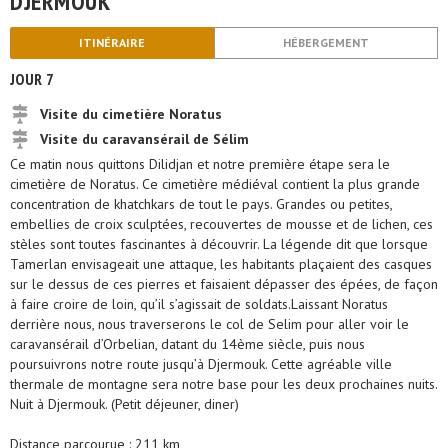
DJERMOUK
ITINÉRAIRE
HÉBERGEMENT
JOUR 7
Visite du cimetière Noratus
Visite du caravansérail de Sélim
Ce matin nous quittons Dilidjan et notre première étape sera le
cimetière de Noratus. Ce cimetière médiéval contient la plus grande
concentration de khatchkars de tout le pays. Grandes ou petites,
embellies de croix sculptées, recouvertes de mousse et de lichen, ces
stèles sont toutes fascinantes à découvrir. La légende dit que lorsque
Tamerlan envisageait une attaque, les habitants plaçaient des casques
sur le dessus de ces pierres et faisaient dépasser des épées, de façon
à faire croire de loin, qu’il s’agissait de soldats.Laissant Noratus
derrière nous, nous traverserons le col de Selim pour aller voir le
caravansérail d’Orbelian, datant du 14ème siècle, puis nous
poursuivrons notre route jusqu’à Djermouk. Cette agréable ville
thermale de montagne sera notre base pour les deux prochaines nuits.
Nuit à Djermouk. (Petit déjeuner, diner)
Distance parcourue : 211 km