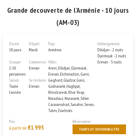
Grande decouverte de l'Arménie - 10 jours
(AM-03)
Durée
Départ
Pays
Hébergement
10 jours
Mardi
Arménie
Dilidjan - 2 nuits
Djermouk - 2 nuits
Groupe
Commence
Villes
Erevan - 5 nuits
2-10
Erevan
Areni, Dilidjan, Djermouk,
personnes
Erevan, Etchmiadzin, Garni,
Saison
Se termine
Geghard, Gladzor, Goris,
Toute
Erevan
Goshavank, Haghpat,
l'année
Khndzoresk, Khor Virap,
Noradouz, Noravank, Sélim
Caravansérail, Sanahin, Sevan,
Tatev, Zvartnots
Prix
Réservation
€1 995
à partir de
TARIFS ET DISPONIBILITÉS