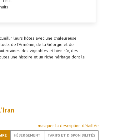
- 1 nuit
 nuits
cueillir leurs hôtes avec une chaleureuse
 atouts de l’Arménie, de la Géorgie et de
outerraines, des vignobles et bien sûr, des
utes une histoire et un riche héritage dont la
’Iran
masquer la description détaillée
AIRE
HÉBERGEMENT
TARIFS ET DISPONIBILITÉS