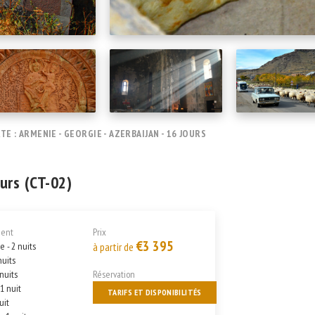
E : ARMENIE - GEORGIE - AZERBAIJAN - 16 JOURS
ours (CT-02)
ent
Prix
€3 395
e - 2 nuits
à partir de
nuits
 nuits
Réservation
 1 nuit
TARIFS ET DISPONIBILITÉS
uit