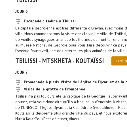
JOUR 6
Escapade citadine à Tbilissi
La capitale géorgienne est très différente d’Erevan, avec moins d
ville. Nous commencerons la visite dans la vieille ville de Tbiliss
de vieilles synagogues ainsi que les thermes qui font la renommée
au Musée National de Géorgie pour vous faire découvrir ce pays f
l’Avenue Roustavéli, une des artères les plus animées de la ville. Nu
TBILISSI - MTSKHETA - KOUTAÏSSI
ITINÉR
JOUR 7
Promenade à pieds. Visite de l'église de Djvari et de la
Visite de la grotte de Promothée
Tbilissi n’a pas toujours été la capitale de la Géorgie ; auparav
doutez, cela veut donc dire qu’il y a beaucoup d’endroits à visite
de l’UNESCO : l’Eglise Djvari et la Cathédrale Svetitskhoveli. Plu
Koutaïssi, la deuxième plus grande ville du pays, et nous explore
Nuit à Koutaïssi. (Petit-déjeuner, dîner)