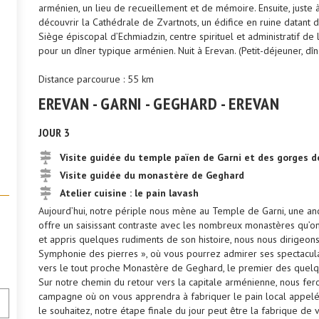
arménien, un lieu de recueillement et de mémoire. Ensuite, juste 
découvrir la Cathédrale de Zvartnots, un édifice en ruine datant du
Siège épiscopal d’Echmiadzin, centre spirituel et administratif de
pour un dîner typique arménien. Nuit à Erevan. (Petit-déjeuner, dîn
Distance parcourue : 55 km
EREVAN - GARNI - GEGHARD - EREVAN
JOUR 3
Visite guidée du temple païen de Garni et des gorges d
Visite guidée du monastère de Geghard
Atelier cuisine : le pain lavash
Aujourd’hui, notre périple nous mène au Temple de Garni, une an
offre un saisissant contraste avec les nombreux monastères qu’on
et appris quelques rudiments de son histoire, nous nous dirigeon
Symphonie des pierres », où vous pourrez admirer ses spectaculai
vers le tout proche Monastère de Geghard, le premier des quelq
Sur notre chemin du retour vers la capitale arménienne, nous fer
campagne où on vous apprendra à fabriquer le pain local appelé 
le souhaitez, notre étape finale du jour peut être la fabrique de 