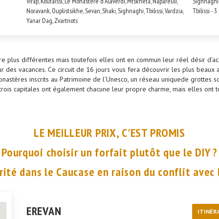
Virap, Koutaissi, Le Monastère d'Alaverdi, Mtskheta, Napareuli,
Sighnaghi 
Noravank, Ouplistsikhe, Sevan, Shaki, Sighnaghi, Tbilissi, Vardzia,
Tbilissi - 3
Yanar Dag, Zvartnots
re plus différentes mais toutefois elles ont en commun leur réel désir d’ac
pour des vacances. Ce circuit de 16 jours vous fera découvrir les plus beaux
monastères inscrits au Patrimoine de l’Unesco, un réseau uniquede grottes s
rois capitales ont également chacune leur propre charme, mais elles ont to
LE MEILLEUR PRIX, C'EST PROMIS
Pourquoi choisir un forfait plutôt que le DIY ?
rité dans le Caucase en raison du conflit avec l
EREVAN
ITINÉR