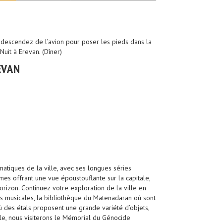
descendez de l’avion pour poser les pieds dans la
Nuit à Erevan. (Dîner)
EVAN
atiques de la ville, avec ses longues séries
mes offrant une vue époustouflante sur la capitale,
rizon. Continuez votre exploration de la ville en
es musicales, la bibliothèque du Matenadaran où sont
ù des étals proposent une grande variété d’objets,
ville, nous visiterons le Mémorial du Génocide