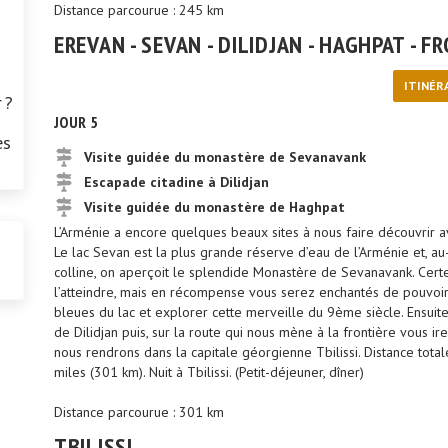
Distance parcourue : 245 km
EREVAN - SEVAN - DILIDJAN - HAGHPAT - F
ITINÉR
 ?
JOUR 5
es
Visite guidée du monastère de Sevanavank
Escapade citadine à Dilidjan
Visite guidée du monastère de Haghpat
L’Arménie a encore quelques beaux sites à nous faire découvrir a
Le lac Sevan est la plus grande réserve d’eau de l’Arménie et, a
colline, on aperçoit le splendide Monastère de Sevanavank. Cert
l’atteindre, mais en récompense vous serez enchantés de pouvoi
bleues du lac et explorer cette merveille du 9ème siècle. Ensuite 
de Dilidjan puis, sur la route qui nous mène à la frontière vous i
nous rendrons dans la capitale géorgienne Tbilissi. Distance tota
miles (301 km). Nuit à Tbilissi. (Petit-déjeuner, dîner)
Distance parcourue : 301 km
TBILISSI