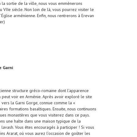
à la sortie de la ville, nous vous emmènerons
 VIIe siècle. Non loin de là, vous pourrez visiter le
 l’Église arménienne. Enfin, nous rentrerons à Erevan
er)
e Garni
cienne structure gréco-romaine dont l’apparence
 peut voir en Arménie. Après avoir exploré le site
s vers la Garni Gorge, connue comme la «
res formations basaltiques. Ensuite, nous continuons
ues monastères que vous visiterez dans ce pays.
ons une halte dans une maison typique de la
lavash. Vous êtes encouragés à participer ! Si vous
vins Ararat, où vous aurez l’occasion de goûter les