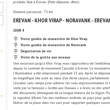
produits. Nuit à Erevan. (Petit-déjeuner, dîner)
Distance parcourue : 75 km
EREVAN - KHOR VIRAP - NORAVANK - EREVA
JOUR 4
Visite guidée du monastère de Khor Virap
Visite guidée du monastère de Noravank
Dégustation de vin
Visite de la grotte aux oiseaux
Une excursion jusqu’à Khor Virap nous rapprochera de l’embléma
depuis le sommet du monument Cascade à Erevan. Ce monastère e
l’Illuminateur a été emprisonné pendant 13 ans. Après le déjeun
un magnifique site isolé au cœur d’un étroit canyon, parfaitemen
l’escalier sans rampe pour admirer les vues impressionnantes le 
visite par la fameuse « Grotte aux Oiseaux » à Areni, où des artef
été découverts, témoignant de la longue histoire de la région. Pl
le vignoble d’Areni, l’un des meilleurs endroits du pays pour goûte
libérer de la place dans vos sacs pour rapporter quelques souvenir