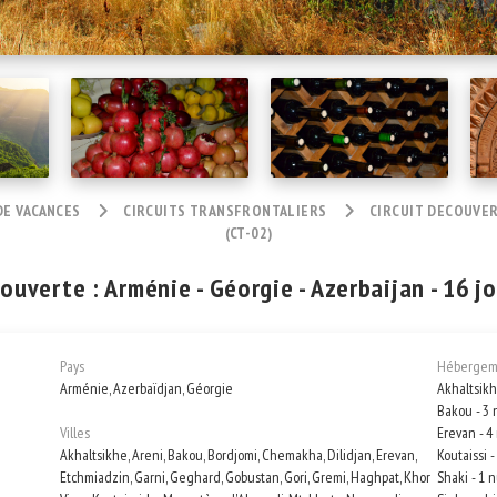
DE VACANCES
CIRCUITS TRANSFRONTALIERS
CIRCUIT DECOUVERT
(CT-02)
ouverte : Arménie - Géorgie - Azerbaijan - 16 j
Pays
Hébergem
Arménie, Azerbaïdjan, Géorgie
Akhaltsikh
Bakou - 3 
Villes
Erevan - 4
Akhaltsikhe, Areni, Bakou, Bordjomi, Chemakha, Dilidjan, Erevan,
Koutaissi -
Etchmiadzin, Garni, Geghard, Gobustan, Gori, Gremi, Haghpat, Khor
Shaki - 1 n