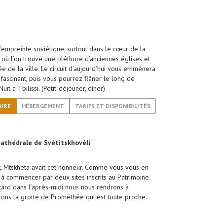
’empreinte soviétique, surtout dans le cœur de la
i, où l’on trouve une pléthore d’anciennes églises et
 de la ville. Le circuit d’aujourd’hui vous emmènera
ascinant, puis vous pourrez flâner le long de
it à Tbilissi. (Petit-déjeuner, dîner)
AIRE
HÉBERGEMENT
TARIFS ET DISPONIBILITÉS
 cathédrale de Svétitskhovéli
ant, Mtskheta avait cet honneur. Comme vous vous en
r, à commencer par deux sites inscrits au Patrimoine
s tard dans l’après-midi nous nous rendrons à
rons la grotte de Prométhée qui est toute proche.