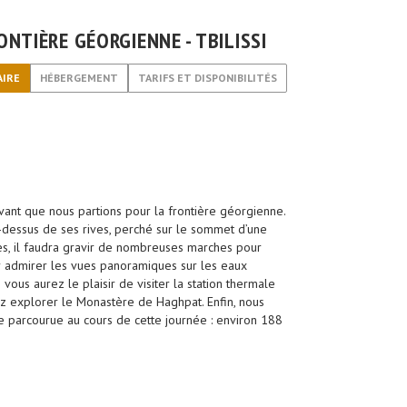
RONTIÈRE GÉORGIENNE - TBILISSI
AIRE
HÉBERGEMENT
TARIFS ET DISPONIBILITÉS
vant que nous partions pour la frontière géorgienne.
u-dessus de ses rives, perché sur le sommet d’une
es, il faudra gravir de nombreuses marches pour
r admirer les vues panoramiques sur les eaux
vous aurez le plaisir de visiter la station thermale
rez explorer le Monastère de Haghpat. Enfin, nous
le parcourue au cours de cette journée : environ 188