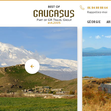
01 84 88 88 64
Rappellez-moi
GÉORGIE
AR