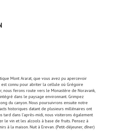
N
tique Mont Ararat, que vous avez pu apercevoir
st connu pour abriter la cellule où Grégoire
er, nous ferons route vers le Monastère de Noravank,
t intégré dans le paysage environnant. Grimpez
long du canyon. Nous poursuivrons ensuite notre
acts historiques datant de plusieurs millénaires ont
us tard dans l’après-midi, nous visiterons également
r le vin et les alcools à base de fruits. Pensez à
s à la maison. Nuit à Erevan. (Petit-déjeuner, dîner)