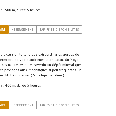
 ↑↓ 500 m, durée 5 heures.
AIRE
HÉBERGEMENT
TARIFS ET DISPONIBILITÉS
tre excursion le long des extraordinaires gorges de
 permettra de voir d’anciennes tours datant du Moyen
rces naturelles et le travertin, un dépôt minéral que
 des paysages aussi magnifiques si peu fréquentés. En
r. Nuit à Gudaouri. (Petit-déjeuner, dîner)
- ↑↓ 400 m, durée 5 heures.
AIRE
HÉBERGEMENT
TARIFS ET DISPONIBILITÉS