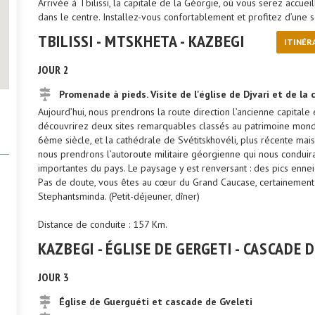
Arrivée à Tbilissi, la capitale de la Géorgie, où vous serez accue
dans le centre. Installez-vous confortablement et profitez d’une so
TBILISSI - MTSKHETA - KAZBEGI
ITINÉR
JOUR 2
Promenade à pieds. Visite de l'église de Djvari et de la
Aujourd’hui, nous prendrons la route direction l’ancienne capitale 
découvrirez deux sites remarquables classés au patrimoine mondia
6ème siècle, et la cathédrale de Svétitskhovéli, plus récente mai
nous prendrons l’autoroute militaire géorgienne qui nous conduira 
importantes du pays. Le paysage y est renversant : des pics enne
Pas de doute, vous êtes au cœur du Grand Caucase, certainement l
Stephantsminda. (Petit-déjeuner, dîner)
Distance de conduite : 157 Km.
KAZBEGI - ÉGLISE DE GERGETI - CASCADE D
JOUR 3
Église de Guerguéti et cascade de Gveleti