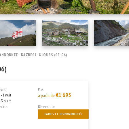
ANDONNEE - KAZBEGI - 8 JOURS (GE-06)
06)
ent
Prix
€1 695
- 1 nuit
à partir de
 3 nuits
 nuits
Réservation
TARIFS ET DISPONIBILITÉS