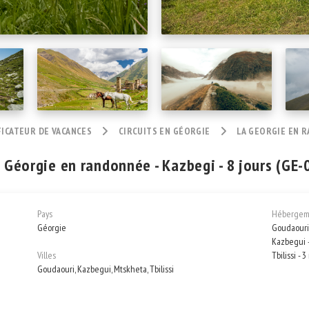
FICATEUR DE VACANCES
CIRCUITS EN GÉORGIE
LA GEORGIE EN R
 Géorgie en randonnée - Kazbegi - 8 jours (GE-
Pays
Hébergem
Géorgie
Goudaouri 
Kazbegui -
Villes
Tbilissi - 3
Goudaouri, Kazbegui, Mtskheta, Tbilissi