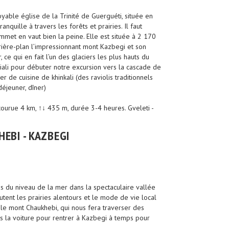
oyable église de la Trinité de Guerguéti, située en
quille à travers les forêts et prairies. Il faut
mmet en vaut bien la peine. Elle est située à 2 170
ière-plan l’impressionnant mont Kazbegi et son
ce qui en fait l’un des glaciers les plus hauts du
ali pour débuter notre excursion vers la cascade de
er de cuisine de khinkali (des raviolis traditionnels
déjeuner, dîner)
rcourue 4 km, ↑↓ 435 m, durée 3-4 heures. Gveleti -
EBI - KAZBEGI
us du niveau de la mer dans la spectaculaire vallée
ent les prairies alentours et le mode de vie local
 le mont Chaukhebi, qui nous fera traverser des
ons la voiture pour rentrer à Kazbegi à temps pour