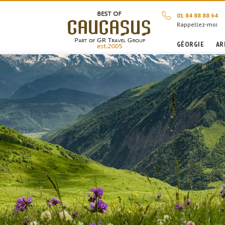
01 84 88 88 64
Rappellez-moi
GÉORGIE
AR