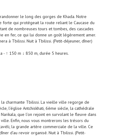
s randonner le long des gorges de Khada. Notre
 forte qui protégeait la route reliant le Caucase du
mptant de nombreuses tours et tombes, des cascades
rée en fer, ce qui lui donne un goût légèrement amer.
 à Tbilissi. Nuit à Tbilissi. (Petit-déjeuner, dîner)
a - ↑ 150 m ↓ 850 m, durée 5 heures.
a charmante Tbilissi. La vieille ville regorge de
cle, l’église Antchiskhati, 6ème siècle, la cathédrale
arikala, que l’on rejoint en survolant le fleuve dans
ille. Enfin, nous vous montrerons les trésors du
avéli, la grande artère commerciale de la ville. Ce
er d’au revoir organisé. Nuit à Tbilissi. (Petit-