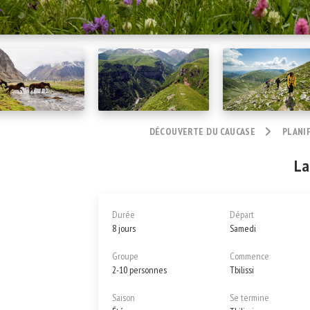
DÉCOUVERTE DU CAUCASE
PLANI
La
Durée
Départ
8 jours
Samedi
Groupe
Commence
2-10 personnes
Tbilissi
Saison
Se termine