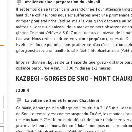
Atelier cuisine : préparation du khinkali
Il est temps de se lancer dans la randonnée. Pour atteindre l’incr
haut d’une colline, nous nous échaufferons avec une promenade tran
grimper pour atteindre l’église, mais la vue qu’on découvre au so
mètres au-dessus du niveau de la mer et on peut observer en arr
glacier. Ce mont s’élève à 5 047 m au-dessus du niveau de la mer, 
Caucase. Nous redescendrons en voiture jusqu’aux gorges de Dari
Gveleti. En fin de journée, nous profiterons d’un dîner et d’un ateli
géorgiens) avec une famille locale. Nuit à Stephantsminda. (Petit-
Infos randonnée : Église de la Trinité de Guerguéti - distance pa
distance parcourue 4 km, ↑↓ 300 m, durée 1-2 heures.
KAZBEGI - GORGES DE SNO - MONT CHAUKH
JOUR 4
La vallée de Sno et le mont Chaukhebi
Ce matin, départ pour le village de Juta, situé à 2 165 m au-dess
de Sno. Le temps y est comme suspendu. En été, les moutons brout
reste inchangé. C’est le point de départ de notre randonnée vers
prairies de fleurs alpines. Retour à Juta à pied puis nous prendr
dîner. Nuit à Stephantsminda. (Petit-déjeuner, dîner)