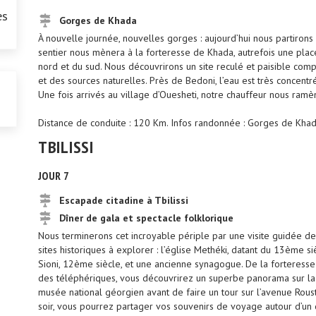
es
Gorges de Khada
À nouvelle journée, nouvelles gorges : aujourd’hui nous partiron
sentier nous mènera à la forteresse de Khada, autrefois une place
nord et du sud. Nous découvrirons un site reculé et paisible co
et des sources naturelles. Près de Bedoni, l’eau est très concent
Une fois arrivés au village d’Ouesheti, notre chauffeur nous ramènera
Distance de conduite : 120 Km. Infos randonnée : Gorges de Khad
TBILISSI
JOUR 7
Escapade citadine à Tbilissi
Dîner de gala et spectacle folklorique
Nous terminerons cet incroyable périple par une visite guidée de l
sites historiques à explorer : l’église Methéki, datant du 13ème siè
Sioni, 12ème siècle, et une ancienne synagogue. De la forteresse N
des téléphériques, vous découvrirez un superbe panorama sur la v
musée national géorgien avant de faire un tour sur l’avenue Roust
soir, vous pourrez partager vos souvenirs de voyage autour d’un dîn