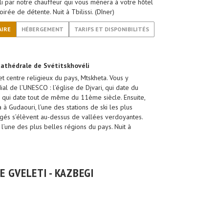
illi par notre chauffeur qui vous mènera à votre hôtel
irée de détente. Nuit à Tbilissi. (Dîner)
AIRE
HÉBERGEMENT
TARIFS ET DISPONIBILITÉS
 cathédrale de Svétitskhovéli
et centre religieux du pays, Mtskheta. Vous y
l de l’UNESCO : l’église de Djvari, qui date du
s qui date tout de même du 11ème siècle. Ensuite,
à Gudaouri, l’une des stations de ski les plus
igés s’élèvent au-dessus de vallées verdoyantes.
’une des plus belles régions du pays. Nuit à
E GVELETI - KAZBEGI