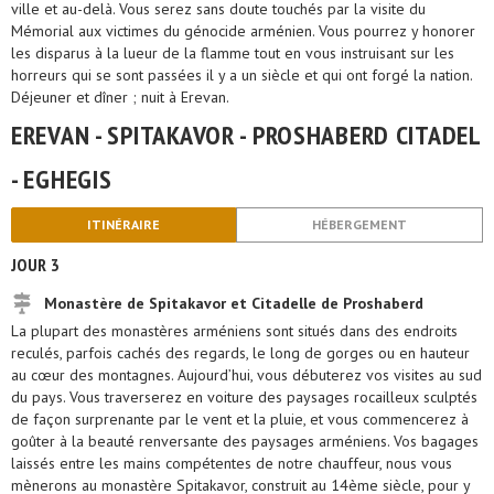
ville et au-delà. Vous serez sans doute touchés par la visite du
Mémorial aux victimes du génocide arménien. Vous pourrez y honorer
les disparus à la lueur de la flamme tout en vous instruisant sur les
horreurs qui se sont passées il y a un siècle et qui ont forgé la nation.
Déjeuner et dîner ; nuit à Erevan.
EREVAN - SPITAKAVOR - PROSHABERD CITADEL
- EGHEGIS
ITINÉRAIRE
HÉBERGEMENT
JOUR 3
Monastère de Spitakavor et Сitadelle de Proshaberd
La plupart des monastères arméniens sont situés dans des endroits
reculés, parfois cachés des regards, le long de gorges ou en hauteur
au cœur des montagnes. Aujourd’hui, vous débuterez vos visites au sud
du pays. Vous traverserez en voiture des paysages rocailleux sculptés
de façon surprenante par le vent et la pluie, et vous commencerez à
goûter à la beauté renversante des paysages arméniens. Vos bagages
laissés entre les mains compétentes de notre chauffeur, nous vous
mènerons au monastère Spitakavor, construit au 14ème siècle, pour y