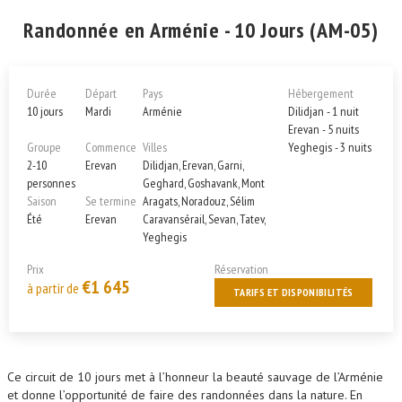
Randonnée en Arménie - 10 Jours (AM-05)
Durée
Départ
Pays
Hébergement
10 jours
Mardi
Arménie
Dilidjan - 1 nuit
Erevan - 5 nuits
Groupe
Commence
Villes
Yeghegis - 3 nuits
2-10
Erevan
Dilidjan, Erevan, Garni,
personnes
Geghard, Goshavank, Mont
Saison
Se termine
Aragats, Noradouz, Sélim
Été
Erevan
Caravansérail, Sevan, Tatev,
Yeghegis
Prix
Réservation
€1 645
à partir de
TARIFS ET DISPONIBILITÉS
Ce circuit de 10 jours met à l’honneur la beauté sauvage de l’Arménie
et donne l’opportunité de faire des randonnées dans la nature. En