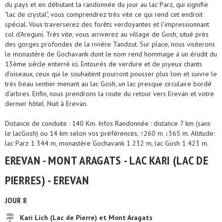
du pays et en débutant la randonnée du jour au lac Parz, qui signifie
"lac de crystal", vous comprendrez très vite ce qui rend cet endroit
spécial. Vous traverserez des forêts verdoyantes et l’impressionnant
col d’Areguni. Très vite, vous arriverez au village de Gosh, situé près
des gorges profondes de la rivière Tandzut. Sur place, nous visiterons
le monastère de Gochavank dont le nom rend hommage à un érudit du
13ème siècle enterré ici. Entourés de verdure et de joyeux chants
d’oiseaux, ceux qui le souhaitent pourront pousser plus loin et suivre le
très beau sentier menant au lac Gosh, un lac presque circulaire bordé
d’arbres. Enfin, nous prendrons la route du retour vers Erevan et votre
dernier hôtel. Nuit à Erevan.
Distance de conduite : 140 Km. Infos Randonnée : distance 7 km (sans
le lacGosh) ou 14 km selon vos préférences, ↑260 m ↓365 m. Altitude:
lac Parz 1 344 m, monastère Gochavank 1 232 m, lac Gosh 1 423 m.
EREVAN - MONT ARAGATS - LAC KARI (LAC DE
PIERRES) - EREVAN
JOUR 8
Kari Lich (Lac de Pierre) et Mont Aragats