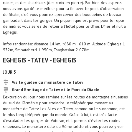
ruines, et des khatchkars (des croix en pierre). Par bien des aspects,
nous avons gardé le meilleur pour la fin avec le point d’observation
de Shatin, d’où vous pourrez apercevoir des bouquetins de bezoar
gambadant dans les gorges. Un pique-nique est prévu pour le repas
de midi et vous serez de retour à l’hôtel pour le dîner. Dîner et nuit à
Eghegis.
Infos randonnée: distance 14 km, ↑680 m ↓610 m. Altitude: Eghegis 1
532m, Smbataberd 1 950m, Tsaghatskar 2 078m.
EGHEGIS - TATEV - EGHEGIS
JOUR 5
Visite guidée du monastère de Tatev
Grand Ermitage de Tatev et le Pont du Diable
L’excursion du jour nous ramène sur les routes de montagne sinueuses
du sud de l’Arménie pour atteindre le téléphérique menant au
monastère de Tatev. Les Ailes de Tatev, comme on le surnomme, est
le plus long téléphérique du monde. Grâce à lui, il est très facile
d’escalader les gorges de Votoran, et il permet d’éviter les routes
sinueuses. Le monastère date du 9ème siècle et vous pourrez y voir