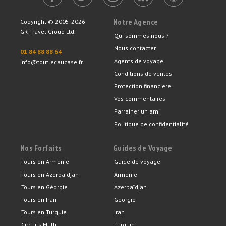
Notre Agence
Copyright © 2005-2026
GR Travel Group Ltd.
Qui sommes nous ?
Nous contacter
01 84 88 88 64
Agents de voyage
info@toutlecaucase.fr
Conditions de ventes
Protection financiere
Vos commentaires
Parrainer un ami
Politique de confidentialité
Nos Forfaits
Guides de Voyage
Tours en Arménie
Guide de voyage
Tours en Azerbaïdjan
Arménie
Tours en Géorgie
Azerbaïdjan
Tours en Iran
Géorgie
Tours en Turquie
Iran
Circuits Multi
Turquie