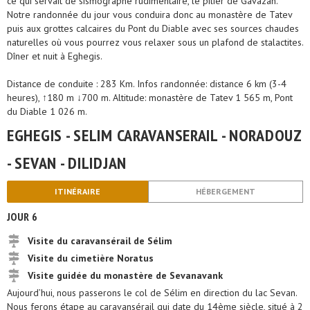
ce qui servait de sismographe rudimentaire, le pilier de Gavazan.
Notre randonnée du jour vous conduira donc au monastère de Tatev
puis aux grottes calcaires du Pont du Diable avec ses sources chaudes
naturelles où vous pourrez vous relaxer sous un plafond de stalactites.
Dîner et nuit à Eghegis.
Distance de conduite : 283 Km. Infos randonnée: distance 6 km (3-4
heures), ↑180 m ↓700 m. Altitude: monastère de Tatev 1 565 m, Pont
du Diable 1 026 m.
EGHEGIS - SELIM CARAVANSERAIL - NORADOUZ
- SEVAN - DILIDJAN
ITINÉRAIRE
HÉBERGEMENT
JOUR 6
Visite du caravansérail de Sélim
Visite du cimetière Noratus
Visite guidée du monastère de Sevanavank
Aujourd’hui, nous passerons le col de Sélim en direction du lac Sevan.
Nous ferons étape au caravansérail qui date du 14ème siècle, situé à 2