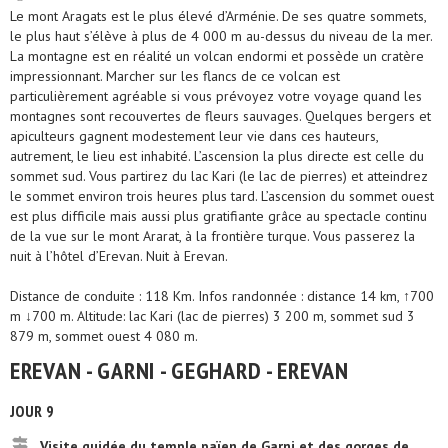
Le mont Aragats est le plus élevé d’Arménie. De ses quatre sommets,
le plus haut s’élève à plus de 4 000 m au-dessus du niveau de la mer.
La montagne est en réalité un volcan endormi et possède un cratère
impressionnant. Marcher sur les flancs de ce volcan est
particulièrement agréable si vous prévoyez votre voyage quand les
montagnes sont recouvertes de fleurs sauvages. Quelques bergers et
apiculteurs gagnent modestement leur vie dans ces hauteurs,
autrement, le lieu est inhabité. L’ascension la plus directe est celle du
sommet sud. Vous partirez du lac Kari (le lac de pierres) et atteindrez
le sommet environ trois heures plus tard. L’ascension du sommet ouest
est plus difficile mais aussi plus gratifiante grâce au spectacle continu
de la vue sur le mont Ararat, à la frontière turque. Vous passerez la
nuit à l’hôtel d’Erevan. Nuit à Erevan.
Distance de conduite : 118 Km. Infos randonnée : distance 14 km, ↑700
m ↓700 m. Altitude: lac Kari (lac de pierres) 3 200 m, sommet sud 3
879 m, sommet ouest 4 080 m.
EREVAN - GARNI - GEGHARD - EREVAN
JOUR 9
Visite guidée du temple païen de Garni et des gorges de