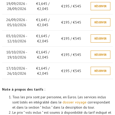
19/09/2026 -
€1,645 /
€195 / €545
RÉSERVER
28/09/2026
€2,045
26/09/2026 -
€1,645 /
€195 / €545
RÉSERVER
05/10/2026
€2,045
03/10/2026 -
€1,645 /
€195 / €545
RÉSERVER
12/10/2026
€2,045
10/10/2026 -
€1,645 /
€195 / €545
RÉSERVER
19/10/2026
€2,045
17/10/2026 -
€1,645 /
€195 / €545
RÉSERVER
26/10/2026
€2,045
Note à propos des tarifs :
Tous les prix sont par personne, en Euros. Les services inclus
sont listés en intégralité dans le
dossier voyage
correspondant
et dans la section " Inclus " dans la description du tour.
Le prix " vols inclus " est soumis à disponibilité du tarif indiqué et