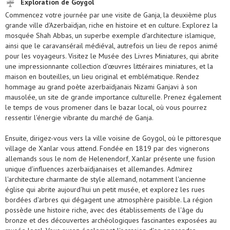
Exploration de Goygol
Commencez votre journée par une visite de Ganja, la deuxième plus
grande ville d'Azerbaïdjan, riche en histoire et en culture. Explorez la
mosquée Shah Abbas, un superbe exemple d'architecture islamique,
ainsi que le caravansérail médiéval, autrefois un lieu de repos animé
pour les voyageurs. Visitez le Musée des Livres Miniatures, qui abrite
une impressionnante collection d'œuvres littéraires miniatures, et la
maison en bouteilles, un lieu original et emblématique. Rendez
hommage au grand poète azerbaïdjanais Nizami Ganjavi à son
mausolée, un site de grande importance culturelle. Prenez également
le temps de vous promener dans le bazar local, où vous pourrez
ressentir l'énergie vibrante du marché de Ganja.
Ensuite, dirigez-vous vers la ville voisine de Goygol, où le pittoresque
village de Xanlar vous attend. Fondée en 1819 par des vignerons
allemands sous le nom de Helenendorf, Xanlar présente une fusion
unique d'influences azerbaïdjanaises et allemandes. Admirez
l'architecture charmante de style allemand, notamment l'ancienne
église qui abrite aujourd'hui un petit musée, et explorez les rues
bordées d'arbres qui dégagent une atmosphère paisible. La région
possède une histoire riche, avec des établissements de l'âge du
bronze et des découvertes archéologiques fascinantes exposées au