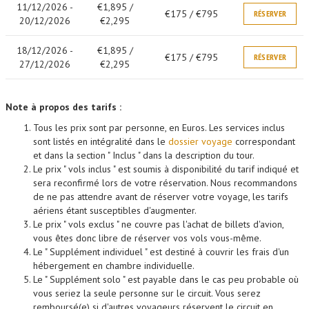
11/12/2026 -
€1,895 /
€175 / €795
RÉSERVER
20/12/2026
€2,295
18/12/2026 -
€1,895 /
€175 / €795
RÉSERVER
27/12/2026
€2,295
Note à propos des tarifs :
Tous les prix sont par personne, en Euros. Les services inclus
sont listés en intégralité dans le
dossier voyage
correspondant
et dans la section " Inclus " dans la description du tour.
Le prix " vols inclus " est soumis à disponibilité du tarif indiqué et
sera reconfirmé lors de votre réservation. Nous recommandons
de ne pas attendre avant de réserver votre voyage, les tarifs
aériens étant susceptibles d'augmenter.
Le prix " vols exclus " ne couvre pas l'achat de billets d'avion,
vous êtes donc libre de réserver vos vols vous-même.
Le " Supplément individuel " est destiné à couvrir les frais d'un
hébergement en chambre individuelle.
Le " Supplément solo " est payable dans le cas peu probable où
vous seriez la seule personne sur le circuit. Vous serez
remboursé(e) si d'autres voyageurs réservent le circuit en