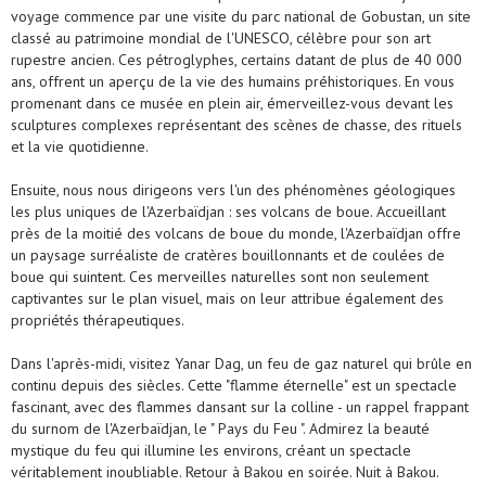
voyage commence par une visite du parc national de Gobustan, un site
classé au patrimoine mondial de l'UNESCO, célèbre pour son art
rupestre ancien. Ces pétroglyphes, certains datant de plus de 40 000
ans, offrent un aperçu de la vie des humains préhistoriques. En vous
promenant dans ce musée en plein air, émerveillez-vous devant les
sculptures complexes représentant des scènes de chasse, des rituels
et la vie quotidienne.
Ensuite, nous nous dirigeons vers l'un des phénomènes géologiques
les plus uniques de l'Azerbaïdjan : ses volcans de boue. Accueillant
près de la moitié des volcans de boue du monde, l'Azerbaïdjan offre
un paysage surréaliste de cratères bouillonnants et de coulées de
boue qui suintent. Ces merveilles naturelles sont non seulement
captivantes sur le plan visuel, mais on leur attribue également des
propriétés thérapeutiques.
Dans l'après-midi, visitez Yanar Dag, un feu de gaz naturel qui brûle en
continu depuis des siècles. Cette "flamme éternelle" est un spectacle
fascinant, avec des flammes dansant sur la colline - un rappel frappant
du surnom de l'Azerbaïdjan, le " Pays du Feu ". Admirez la beauté
mystique du feu qui illumine les environs, créant un spectacle
véritablement inoubliable. Retour à Bakou en soirée. Nuit à Bakou.