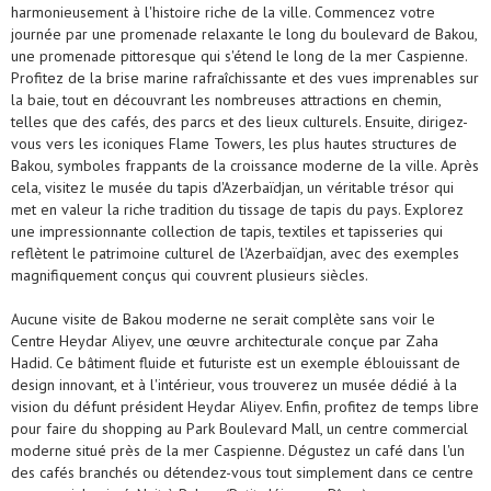
harmonieusement à l'histoire riche de la ville. Commencez votre
journée par une promenade relaxante le long du boulevard de Bakou,
une promenade pittoresque qui s'étend le long de la mer Caspienne.
Profitez de la brise marine rafraîchissante et des vues imprenables sur
la baie, tout en découvrant les nombreuses attractions en chemin,
telles que des cafés, des parcs et des lieux culturels. Ensuite, dirigez-
vous vers les iconiques Flame Towers, les plus hautes structures de
Bakou, symboles frappants de la croissance moderne de la ville. Après
cela, visitez le musée du tapis d'Azerbaïdjan, un véritable trésor qui
met en valeur la riche tradition du tissage de tapis du pays. Explorez
une impressionnante collection de tapis, textiles et tapisseries qui
reflètent le patrimoine culturel de l'Azerbaïdjan, avec des exemples
magnifiquement conçus qui couvrent plusieurs siècles.
Aucune visite de Bakou moderne ne serait complète sans voir le
Centre Heydar Aliyev, une œuvre architecturale conçue par Zaha
Hadid. Ce bâtiment fluide et futuriste est un exemple éblouissant de
design innovant, et à l'intérieur, vous trouverez un musée dédié à la
vision du défunt président Heydar Aliyev. Enfin, profitez de temps libre
pour faire du shopping au Park Boulevard Mall, un centre commercial
moderne situé près de la mer Caspienne. Dégustez un café dans l'un
des cafés branchés ou détendez-vous tout simplement dans ce centre