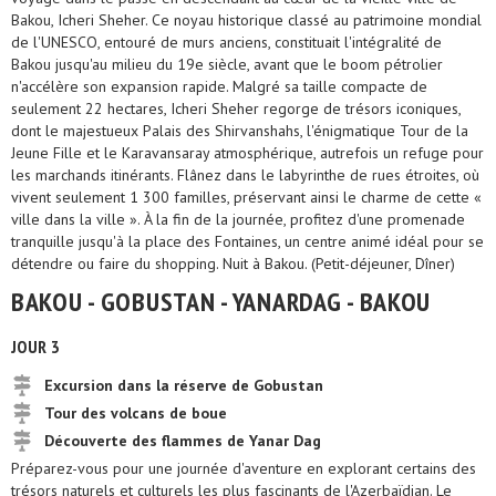
Bakou, Icheri Sheher. Ce noyau historique classé au patrimoine mondial
de l'UNESCO, entouré de murs anciens, constituait l'intégralité de
Bakou jusqu'au milieu du 19e siècle, avant que le boom pétrolier
n'accélère son expansion rapide. Malgré sa taille compacte de
seulement 22 hectares, Icheri Sheher regorge de trésors iconiques,
dont le majestueux Palais des Shirvanshahs, l'énigmatique Tour de la
Jeune Fille et le Karavansaray atmosphérique, autrefois un refuge pour
les marchands itinérants. Flânez dans le labyrinthe de rues étroites, où
vivent seulement 1 300 familles, préservant ainsi le charme de cette «
ville dans la ville ». À la fin de la journée, profitez d'une promenade
tranquille jusqu'à la place des Fontaines, un centre animé idéal pour se
détendre ou faire du shopping. Nuit à Bakou. (Petit-déjeuner, Dîner)
BAKOU - GOBUSTAN - YANARDAG - BAKOU
JOUR 3
Excursion dans la réserve de Gobustan
Tour des volcans de boue
Découverte des flammes de Yanar Dag
Préparez-vous pour une journée d'aventure en explorant certains des
trésors naturels et culturels les plus fascinants de l'Azerbaïdjan. Le