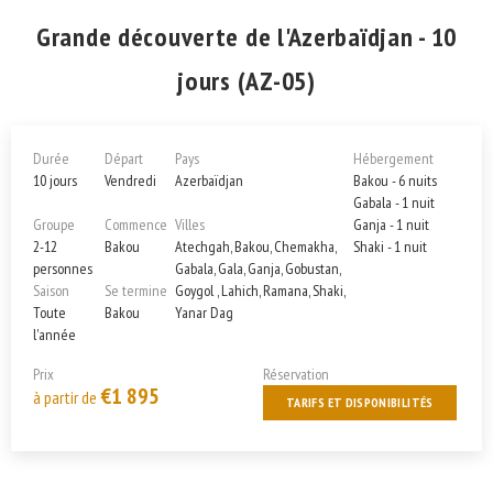
Grande découverte de l'Azerbaïdjan - 10
jours (AZ-05)
Durée
Départ
Pays
Hébergement
10 jours
Vendredi
Azerbaïdjan
Bakou - 6 nuits
Gabala - 1 nuit
Groupe
Commence
Villes
Ganja - 1 nuit
2-12
Bakou
Atechgah, Bakou, Chemakha,
Shaki - 1 nuit
personnes
Gabala, Gala, Ganja, Gobustan,
Saison
Se termine
Goygol , Lahich, Ramana, Shaki,
Toute
Bakou
Yanar Dag
l'année
Prix
Réservation
€1 895
à partir de
TARIFS ET DISPONIBILITÉS