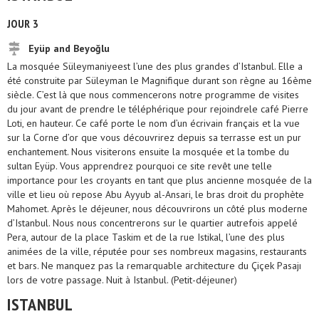
JOUR 3
Eyüp and Beyoğlu
La mosquée Süleymaniyeest l’une des plus grandes d’Istanbul. Elle a
été construite par Süleyman le Magnifique durant son règne au 16ème
siècle. C’est là que nous commencerons notre programme de visites
du jour avant de prendre le téléphérique pour rejoindrele café Pierre
Loti, en hauteur. Ce café porte le nom d’un écrivain français et la vue
sur la Corne d’or que vous découvrirez depuis sa terrasse est un pur
enchantement. Nous visiterons ensuite la mosquée et la tombe du
sultan Eyüp. Vous apprendrez pourquoi ce site revêt une telle
importance pour les croyants en tant que plus ancienne mosquée de la
ville et lieu où repose Abu Ayyub al-Ansari, le bras droit du prophète
Mahomet. Après le déjeuner, nous découvrirons un côté plus moderne
d’Istanbul. Nous nous concentrerons sur le quartier autrefois appelé
Pera, autour de la place Taskim et de la rue Istikal, l’une des plus
animées de la ville, réputée pour ses nombreux magasins, restaurants
et bars. Ne manquez pas la remarquable architecture du Çiçek Pasajı
lors de votre passage. Nuit à Istanbul. (Petit-déjeuner)
ISTANBUL