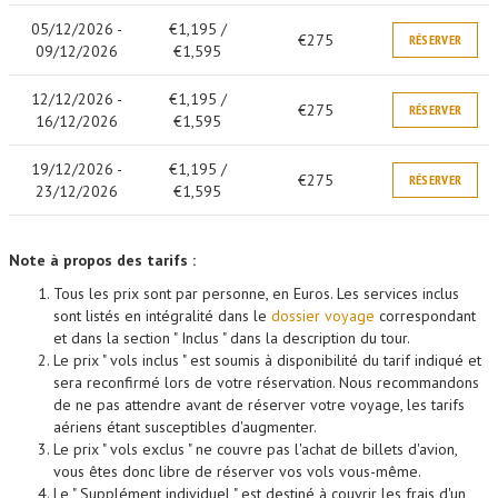
05/12/2026 -
€1,195 /
€275
RÉSERVER
09/12/2026
€1,595
12/12/2026 -
€1,195 /
€275
RÉSERVER
16/12/2026
€1,595
19/12/2026 -
€1,195 /
€275
RÉSERVER
23/12/2026
€1,595
Note à propos des tarifs :
Tous les prix sont par personne, en Euros. Les services inclus
sont listés en intégralité dans le
dossier voyage
correspondant
et dans la section " Inclus " dans la description du tour.
Le prix " vols inclus " est soumis à disponibilité du tarif indiqué et
sera reconfirmé lors de votre réservation. Nous recommandons
de ne pas attendre avant de réserver votre voyage, les tarifs
aériens étant susceptibles d'augmenter.
Le prix " vols exclus " ne couvre pas l'achat de billets d'avion,
vous êtes donc libre de réserver vos vols vous-même.
Le " Supplément individuel " est destiné à couvrir les frais d'un