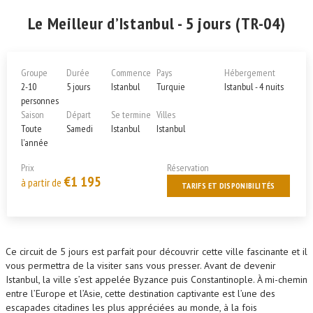
Le Meilleur d’Istanbul - 5 jours (TR-04)
Groupe
Durée
Commence
Pays
Hébergement
2-10
5 jours
Istanbul
Turquie
Istanbul - 4 nuits
personnes
Saison
Départ
Se termine
Villes
Toute
Samedi
Istanbul
Istanbul
l'année
Prix
Réservation
€1 195
à partir de
TARIFS ET DISPONIBILITÉS
Ce circuit de 5 jours est parfait pour découvrir cette ville fascinante et il
vous permettra de la visiter sans vous presser. Avant de devenir
Istanbul, la ville s’est appelée Byzance puis Constantinople. À mi-chemin
entre l’Europe et l’Asie, cette destination captivante est l’une des
escapades citadines les plus appréciées au monde, à la fois