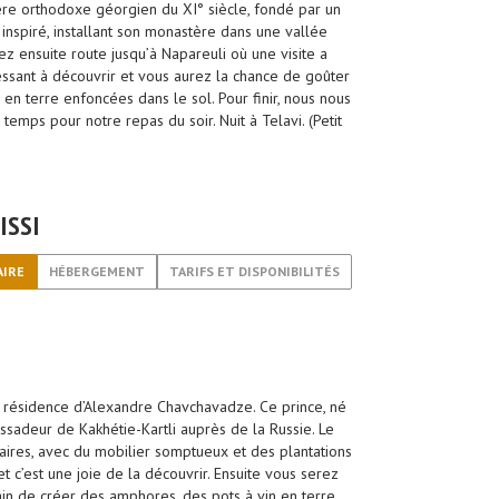
tère orthodoxe géorgien du XI° siècle, fondé par un
 inspiré, installant son monastère dans une vallée
ez ensuite route jusqu’à Napareuli où une visite a
essant à découvrir et vous aurez la chance de goûter
 en terre enfoncées dans le sol. Pour finir, nous nous
temps pour notre repas du soir. Nuit à Telavi. (Petit
ISSI
AIRE
HÉBERGEMENT
TARIFS ET DISPONIBILITÉS
e résidence d’Alexandre Chavchavadze. Ce prince, né
bassadeur de Kakhétie-Kartli auprès de la Russie. Le
culaires, avec du mobilier somptueux et des plantations
t c’est une joie de la découvrir. Ensuite vous serez
ain de créer des amphores, des pots à vin en terre