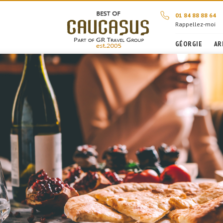
01 84 88 88 64
Rappellez-moi
GÉORGIE
AR