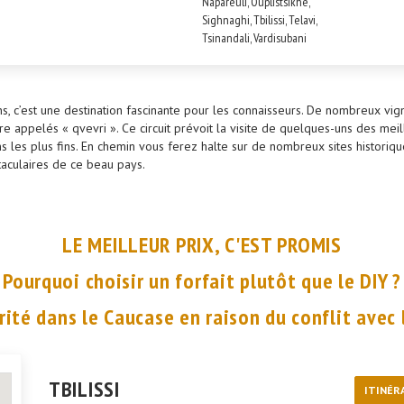
Napareuli, Ouplistsikhe,
Sighnaghi, Tbilissi, Telavi,
Tsinandali, Vardisubani
, c’est une destination fascinante pour les connaisseurs. De nombreux vigno
re appelés « qvevri ». Ce circuit prévoit la visite de quelques-uns des meil
ns les plus fins. En chemin vous ferez halte sur de nombreux sites historiq
aculaires de ce beau pays.
LE MEILLEUR PRIX, C'EST PROMIS
Pourquoi choisir un forfait plutôt que le DIY ?
rité dans le Caucase en raison du conflit avec l
TBILISSI
ITINÉR