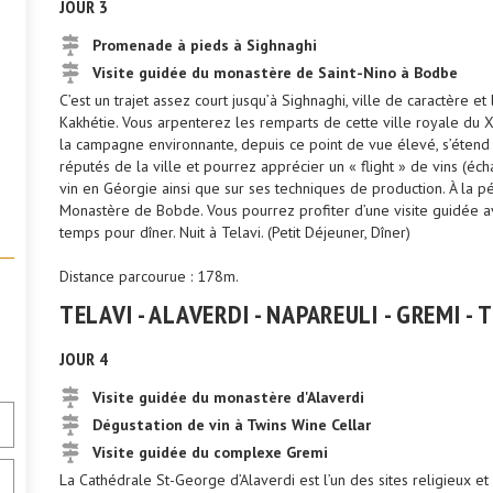
JOUR 3
Promenade à pieds à Sighnaghi
Visite guidée du monastère de Saint-Nino à Bodbe
C’est un trajet assez court jusqu’à Sighnaghi, ville de caractère et
Kakhétie. Vous arpenterez les remparts de cette ville royale du XV
la campagne environnante, depuis ce point de vue élevé, s’étend s
réputés de la ville et pourrez apprécier un « flight » de vins (éch
vin en Géorgie ainsi que sur ses techniques de production. À la pé
Monastère de Bobde. Vous pourrez profiter d’une visite guidée av
temps pour dîner. Nuit à Telavi. (Petit Déjeuner, Dîner)
Distance parcourue : 178m.
TELAVI - ALAVERDI - NAPAREULI - GREMI - 
JOUR 4
Visite guidée du monastère d'Alaverdi
Dégustation de vin à Twins Wine Cellar
Visite guidée du complexe Gremi
La Cathédrale St-George d’Alaverdi est l’un des sites religieux et