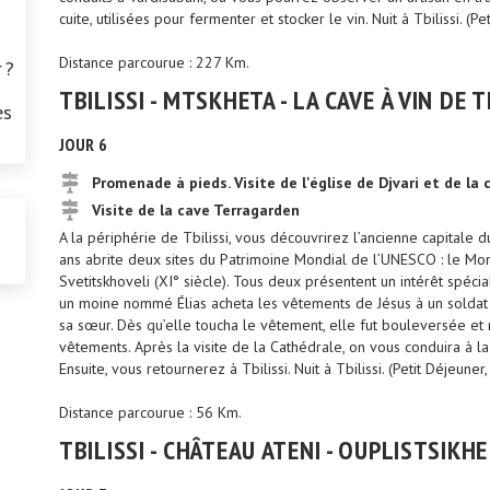
cuite, utilisées pour fermenter et stocker le vin. Nuit à Tbilissi. (Pe
Distance parcourue : 227 Km.
 ?
TBILISSI - MTSKHETA - LA CAVE À VIN DE 
es
JOUR 6
Promenade à pieds. Visite de l'église de Djvari et de la
Visite de la cave Terragarden
A la périphérie de Tbilissi, vous découvrirez l’ancienne capitale d
ans abrite deux sites du Patrimoine Mondial de l’UNESCO : le Mona
Svetitskhoveli (XI° siècle). Tous deux présentent un intérêt spécia
un moine nommé Élias acheta les vêtements de Jésus à un soldat 
sa sœur. Dès qu’elle toucha le vêtement, elle fut bouleversée et 
vêtements. Après la visite de la Cathédrale, on vous conduira à 
Ensuite, vous retournerez à Tbilissi. Nuit à Tbilissi. (Petit Déjeuner,
Distance parcourue : 56 Km.
TBILISSI - CHÂTEAU ATENI - OUPLISTSIKHE 