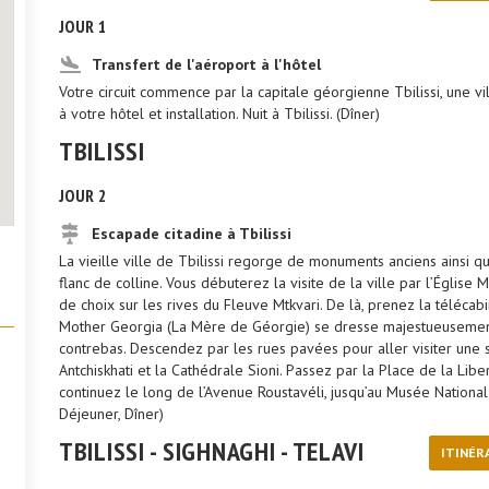
JOUR 1
Transfert de l'aéroport à l'hôtel
Votre circuit commence par la capitale géorgienne Tbilissi, une vil
à votre hôtel et installation. Nuit à Tbilissi. (Dîner)
TBILISSI
JOUR 2
Escapade citadine à Tbilissi
La vieille ville de Tbilissi regorge de monuments anciens ainsi 
flanc de colline. Vous débuterez la visite de la ville par l’Église
de choix sur les rives du Fleuve Mtkvari. De là, prenez la télécabi
Mother Georgia (La Mère de Géorgie) se dresse majestueusement a
contrebas. Descendez par les rues pavées pour aller visiter une s
Antchiskhati et la Cathédrale Sioni. Passez par la Place de la Lib
continuez le long de l’Avenue Roustavéli, jusqu’au Musée National 
Déjeuner, Dîner)
TBILISSI - SIGHNAGHI - TELAVI
ITINÉR