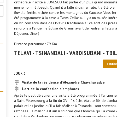
cathédrale inscrite à l’UNESCO fait partie d’un plus grand monas
moine nommé Joseph. Quand il a fallu choisir un site, il a été bien
fluviale fertile, nichée contre les montagnes du Caucase. Vous fer
été programmée à la cave « Twins Cellar ». Il y a un musée intér
du vin conservé dans des kvevris traditionnels : ce sont des jarres
rendrons à l’ancienne Église de Gremi, avant de rentrer à Telavi à 
Déjeuner, Dîner)
Distance parcourue : 79 Km.
TELAVI - TSINANDALI - VARDISUBANI - TBIL
ITINÉR
JOUR 5
Visite de la résidence d`Alexandre Chavchavadze
L'art de la confection d'amphores
Après le petit déjeuner une visite a été programmée à l’ancienn
à Saint-Pétersbourg à la fin du XVIII° siècle, était le fils de l’am
palais et les jardins qu’il a fait réaliser à Tsinandali sont specta
raffinées. La maison est aussi colorée que l’homme qui l’a créée e
conduits à Vardisubani, où vous pourrez observer un artisan en tr