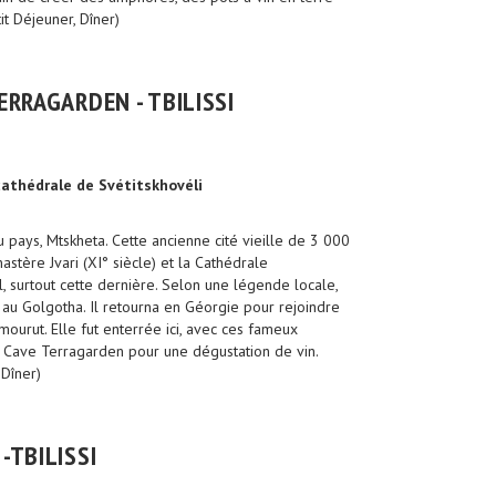
tit Déjeuner, Dîner)
TERRAGARDEN - TBILISSI
 cathédrale de Svétitskhovéli
u pays, Mtskheta. Cette ancienne cité vieille de 3 000
stère Jvari (XI° siècle) et la Cathédrale
l, surtout cette dernière. Selon une légende locale,
au Golgotha. Il retourna en Géorgie pour rejoindre
mourut. Elle fut enterrée ici, avec ces fameux
la Cave Terragarden pour une dégustation de vin.
 Dîner)
-TBILISSI