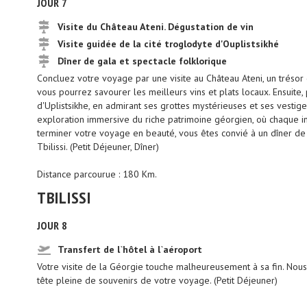
JOUR 7
Visite du Château Ateni. Dégustation de vin
Visite guidée de la cité troglodyte d'Ouplistsikhé
Dîner de gala et spectacle folklorique
Concluez votre voyage par une visite au Château Ateni, un trésor
vous pourrez savourer les meilleurs vins et plats locaux. Ensuite, 
d'Uplistsikhe, en admirant ses grottes mystérieuses et ses vestig
exploration immersive du riche patrimoine géorgien, où chaque in
terminer votre voyage en beauté, vous êtes convié à un dîner de 
Tbilissi. (Petit Déjeuner, Dîner)
Distance parcourue : 180 Km.
TBILISSI
JOUR 8
Transfert de l`hôtel à l`aéroport
Votre visite de la Géorgie touche malheureusement à sa fin. Nou
tête pleine de souvenirs de votre voyage. (Petit Déjeuner)