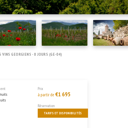
S VINS GEORGIENS - 8 JOURS (GE-04)
ent
Prix
€1 695
 nuits
à partir de
nuits
Réservation
TARIFS ET DISPONIBILITÉS